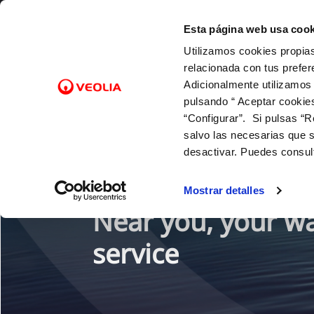
Skip to Content
ESPAÑOL
CATALÀ
EUSKARA
GALEGO
VALENCIÀ
ENGLISH
ES
CA
EU
GL
VA
EN
Esta página web usa cook
Utilizamos cookies propias
Get to know us
O
relacionada con tus prefer
Adicionalmente utilizamos
pulsando “ Aceptar cookie
“Configurar”. Si pulsas “R
salvo las necesarias que s
desactivar. Puedes consul
Mostrar detalles
Near you, your w
service