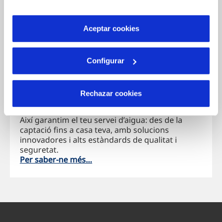
son indispensables para que el sitio web funcione y que
por tanto no se pueden desactivar. Puedes consultar
más información en nuestra
Política de Cookies
.
Aceptar cookies
Configurar
Rechazar cookies
El teu subministrament, pas a pas
Així garantim el teu servei d’aigua: des de la
captació fins a casa teva, amb solucions
innovadores i alts estàndards de qualitat i
seguretat.
Per saber-ne més…