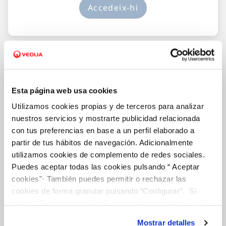
Accedeix-hi
Esta página web usa cookies
Utilizamos cookies propias y de terceros para analizar
nuestros servicios y mostrarte publicidad relacionada
con tus preferencias en base a un perfil elaborado a
partir de tus hábitos de navegación. Adicionalmente
utilizamos cookies de complemento de redes sociales.
Puedes aceptar todas las cookies pulsando “ Aceptar
Els nostres clients, en el centre
cookies”· También puedes permitir o rechazar las
Oferim atenció propera i accessible, en
cookies de forma granular pulsando “Configurar”. Si
qualsevol moment i lloc, adaptada a les teves
pulsas “Rechazar cookies”, equivaldrá a rechazar la
necessitats.
Per saber-ne més…
instalación de todas las cookies salvo las necesarias que
Mostrar detalles