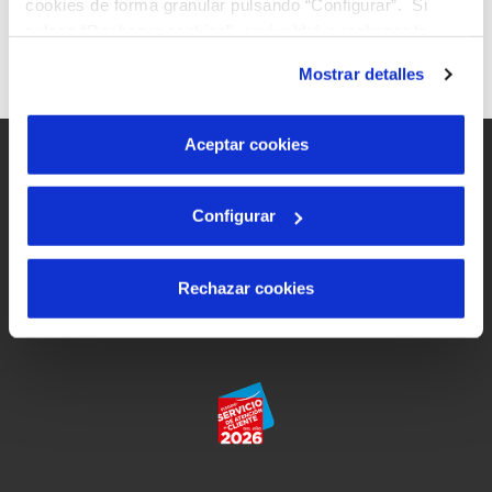
cookies de forma granular pulsando “Configurar”. Si
PORTAL WEB
pulsas “Rechazar cookies”, equivaldrá a rechazar la
instalación de todas las cookies salvo las necesarias que
Mostrar detalles
son indispensables para que el sitio web funcione y que
por tanto no se pueden desactivar. Puedes consultar
más información en nuestra
Política de Cookies
.
Aceptar cookies
Avís legal i privacitat del lloc web
Configurar
Política de cookies
Política de protecció de dades
Rechazar cookies