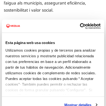
l’aigua als municipis, assegurant eficiència,
sostenibilitat i valor social.
Atenció al client centrada en les
persones
Esta página web usa cookies
Posem les persones al centre amb una atenció al
Utilizamos cookies propias y de terceros para analizar
client personalitzada:
nuestros servicios y mostrarte publicidad relacionada
con tus preferencias en base a un perfil elaborado a
Omnicanal, àgil i inclusiva.
partir de tus hábitos de navegación. Adicionalmente
utilizamos cookies de complemento de redes sociales.
Adaptada a diferents necessitats.
Puedes aceptar todas las cookies pulsando “ Aceptar
cookies”· También puedes permitir o rechazar las
Serveis basats en l’anticipació.
cookies de forma granular pulsando “Configurar”. Si
pulsas “Rechazar cookies”, equivaldrá a rechazar la
Especial focus en situacions de vulnerabilitat.
instalación de todas las cookies salvo las necesarias que
Mostrar detalles