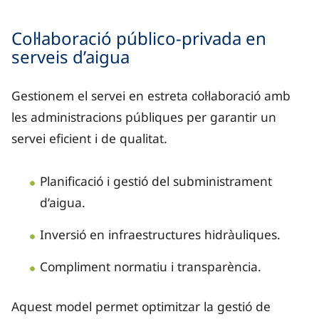
Catalunya: presència extensiva amb Aigües de Ba
Col·laboració público-privada en
serveis d’aigua
Comunitat Valenciana: Aguas de Alicante, Aigües
Regió de Múrcia:Aguas de Murcia, Aguas de Lorc
Gestionem el servei en estreta col·laboració amb
les administracions públiques per garantir un
Andalusia: Hidralia, i empreses mixtes, com Ema
servei eficient i de qualitat.
Castella-la Manxa: Aguas de Albacete i Aguas de
Planificació i gestió del subministrament
Illes Canàries: Canaragua i mixtes amb marques
d’aigua.
A més, es destaquen múltiples punts de presència direc
Inversió en infraestructures hidràuliques.
Compliment normatiu i transparència.
Aquest model permet optimitzar la gestió de