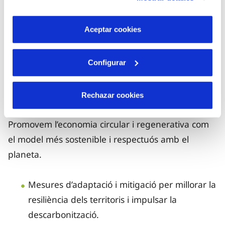
son indispensables para que el sitio web funcione y que
El nostre model ha estat reconegut amb el premi
por tanto no se pueden desactivar. Puedes consultar
más información en nuestra
Política de Cookies
.
"Servei d’Atenció al Client de l’Any" de Sotto
Aceptar cookies
Tempo, destacant la qualitat i la proximitat en
l’atenció.
Configurar
Resiliència hídrica i sostenibilitat
Rechazar cookies
Promovem l’economia circular i regenerativa com
el model més sostenible i respectuós amb el
planeta.
Mesures d’adaptació i mitigació per millorar la
resiliència dels territoris i impulsar la
descarbonització.