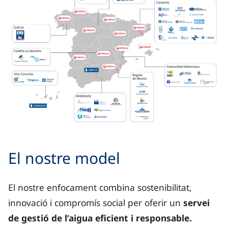
Mapa d'Espanya que mostra la presència territorial de
El nostre model
Galícia: amb AquaOurense.
El nostre enfocament combina sostenibilitat,
Astúries: Aguas de Avilés.
innovació i compromís social per oferir un
servei
de gestió de l’aigua eficient i responsable.
Castella i Lleó: Aguas de León.