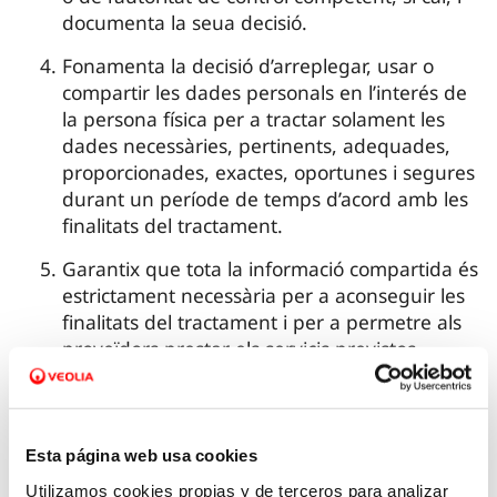
documenta la seua decisió.
Fonamenta la decisió d’arreplegar, usar o
compartir les dades personals en l’interés de
la persona física per a tractar solament les
dades necessàries, pertinents, adequades,
proporcionades, exactes, oportunes i segures
durant un període de temps d’acord amb les
finalitats del tractament.
Garantix que tota la informació compartida és
estrictament necessària per a aconseguir les
finalitats del tractament i per a permetre als
proveïdors prestar els servicis previstos.
S’assegura que les mesures de seguretat que
s’adopten per a preservar la disponibilitat, la
confidencialitat i la integritat del tractament
Esta página web usa cookies
són proporcionades als riscs existents.
Utilizamos cookies propias y de terceros para analizar