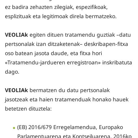
ez badira zehazten zilegiak, espezifikoak,
esplizituak eta legitimoak direla bermatzeko.
VEOLIAk
egiten dituen tratamendu guztiak –datu
pertsonalak izan ditzaketenak– deskribapen-fitxa
oso batean jasota daude, eta fitxa hori
«Tratamendu-jardueren erregistroan» inskribatuta
dago.
VEOLIAk
bermatzen du datu pertsonalak
jasotzeak eta haien tratamenduak honako hauek
betetzen dituztela:
(EB) 2016/679 Erregelamendua, Europako
Parlamentuarena eta Kontseiluarena, 2016ko