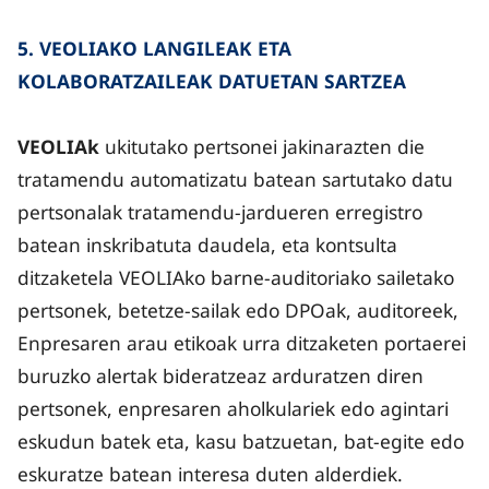
5. VEOLIAKO LANGILEAK ETA
KOLABORATZAILEAK DATUETAN SARTZEA
VEOLIAk
ukitutako pertsonei jakinarazten die
tratamendu automatizatu batean sartutako datu
pertsonalak tratamendu-jardueren erregistro
batean inskribatuta daudela, eta kontsulta
ditzaketela VEOLIAko barne-auditoriako sailetako
pertsonek, betetze-sailak edo DPOak, auditoreek,
Enpresaren arau etikoak urra ditzaketen portaerei
buruzko alertak bideratzeaz arduratzen diren
pertsonek, enpresaren aholkulariek edo agintari
eskudun batek eta, kasu batzuetan, bat-egite edo
eskuratze batean interesa duten alderdiek.