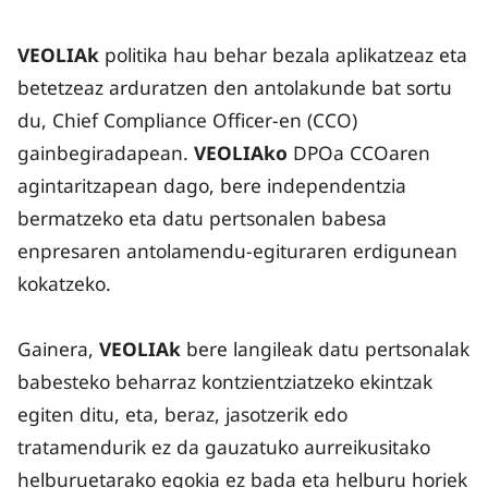
VEOLIAk
politika hau behar bezala aplikatzeaz eta
betetzeaz arduratzen den antolakunde bat sortu
du, Chief Compliance Officer-en (CCO)
gainbegiradapean.
VEOLIAko
DPOa CCOaren
agintaritzapean dago, bere independentzia
bermatzeko eta datu pertsonalen babesa
enpresaren antolamendu-egituraren erdigunean
kokatzeko.
Gainera,
VEOLIAk
bere langileak datu pertsonalak
babesteko beharraz kontzientziatzeko ekintzak
egiten ditu, eta, beraz, jasotzerik edo
tratamendurik ez da gauzatuko aurreikusitako
helburuetarako egokia ez bada eta helburu horiek