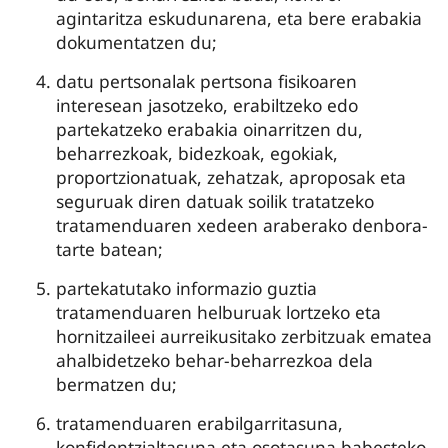
agintaritza eskudunarena, eta bere erabakia
dokumentatzen du;
datu pertsonalak pertsona fisikoaren
interesean jasotzeko, erabiltzeko edo
partekatzeko erabakia oinarritzen du,
beharrezkoak, bidezkoak, egokiak,
proportzionatuak, zehatzak, aproposak eta
seguruak diren datuak soilik tratatzeko
tratamenduaren xedeen araberako denbora-
tarte batean;
partekatutako informazio guztia
tratamenduaren helburuak lortzeko eta
hornitzaileei aurreikusitako zerbitzuak ematea
ahalbidetzeko behar-beharrezkoa dela
bermatzen du;
tratamenduaren erabilgarritasuna,
konfidentzialtasuna eta osotasuna babesteko