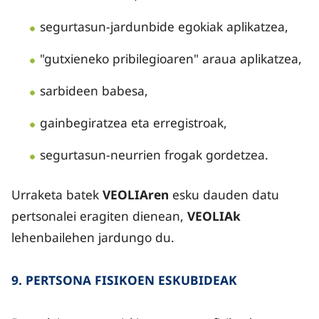
segurtasun-jardunbide egokiak aplikatzea,
"gutxieneko pribilegioaren" araua aplikatzea,
sarbideen babesa,
gainbegiratzea eta erregistroak,
segurtasun-neurrien frogak gordetzea.
Urraketa batek
VEOLIAren
esku dauden datu
pertsonalei eragiten dienean,
VEOLIAk
lehenbailehen jardungo du.
9. PERTSONA FISIKOEN ESKUBIDEAK