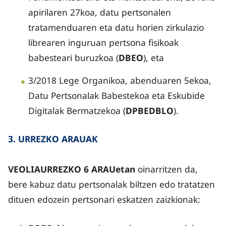
apirilaren 27koa, datu pertsonalen
tratamenduaren eta datu horien zirkulazio
librearen inguruan pertsona fisikoak
babesteari buruzkoa (
DBEO
), eta
3/2018 Lege Organikoa, abenduaren 5ekoa,
Datu Pertsonalak Babestekoa eta Eskubide
Digitalak Bermatzekoa (
DPBEDBLO
).
3. URREZKO ARAUAK
VEOLIAURREZKO 6 ARAUetan
oinarritzen da,
bere kabuz datu pertsonalak biltzen edo tratatzen
dituen edozein pertsonari eskatzen zaizkionak: