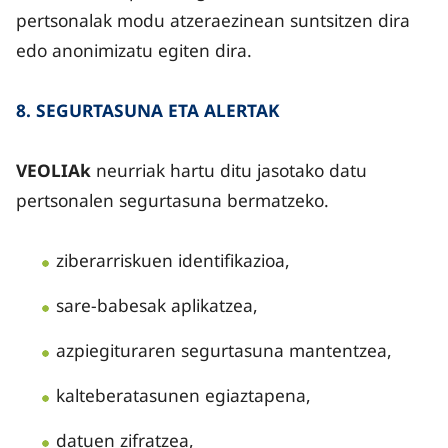
pertsonalak modu atzeraezinean suntsitzen dira
edo anonimizatu egiten dira.
8. SEGURTASUNA ETA ALERTAK
VEOLIAk
neurriak hartu ditu jasotako datu
pertsonalen segurtasuna bermatzeko.
ziberarriskuen identifikazioa,
sare-babesak aplikatzea,
azpiegituraren segurtasuna mantentzea,
kalteberatasunen egiaztapena,
datuen zifratzea,