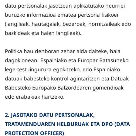
datu pertsonalak jasotzean aplikatutako neurriei
buruzko informazioa ematea pertsona fisikoei
(langileak, hautagaiak, bezeroak, hornitzaileak edo
bazkideak eta haien langileak).
Politika hau denboran zehar alda daiteke, hala
dagokionean, Espainiako eta Europar Batasuneko
lege-testuingurura egokitzeko, edo Espainiako
datuak babesteko kontrol-agintaritzen eta Datuak
Babesteko Europako Batzordearen gomendioak
edo erabakiak hartzeko.
2. JASOTAKO DATU PERTSONALAK,
TRATAMENDUAREN HELBURUAK ETA DPO (DATA
PROTECTION OFFICER)