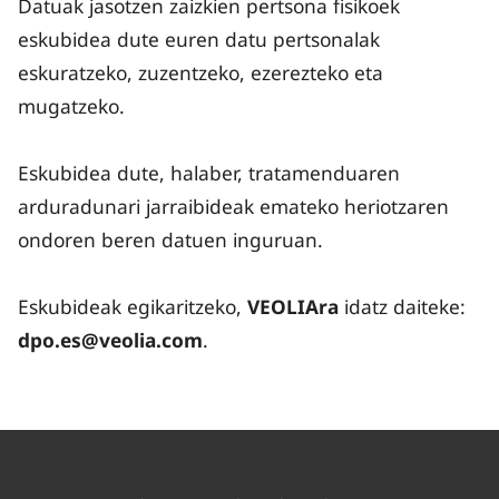
Datuak jasotzen zaizkien pertsona fisikoek
eskubidea dute euren datu pertsonalak
eskuratzeko, zuzentzeko, ezerezteko eta
mugatzeko.
Eskubidea dute, halaber, tratamenduaren
arduradunari jarraibideak emateko heriotzaren
ondoren beren datuen inguruan.
Eskubideak egikaritzeko,
VEOLIAra
idatz daiteke:
dpo.es@veolia.com
.