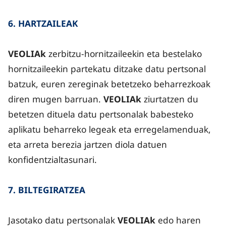
6. HARTZAILEAK
VEOLIAk
zerbitzu-hornitzaileekin eta bestelako
hornitzaileekin partekatu ditzake datu pertsonal
batzuk, euren zereginak betetzeko beharrezkoak
diren mugen barruan.
VEOLIAk
ziurtatzen du
betetzen dituela datu pertsonalak babesteko
aplikatu beharreko legeak eta erregelamenduak,
eta arreta berezia jartzen diola datuen
konfidentzialtasunari.
7. BILTEGIRATZEA
Jasotako datu pertsonalak
VEOLIAk
edo haren