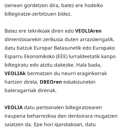
izenean gordetzen dira, batez ere hodeiko
biltegiratze-zerbitzuen bidez.
Batez ere teknikoak diren edo
VEOLIAren
dimentsioarekin zerikusia duten arrazoiengatik,
datu batzuk Europar Batasunetik edo Europako
Esparru Ekonomikoko (EEE) lurraldeetatik kanpo
biltegiratu edo atzitu daitezke. Hala bada,
VEOLIAk
bermatzen du neurri eraginkorrak
hartzen direla,
DBEOren
eskakizunekin
bateragarriak direnak.
VEOLIA
datu pertsonalen biltegiratzearen
iraupena beharrezkoa den denborara mugatzen
saiatzen da. Epe hori igarotakoan, datu