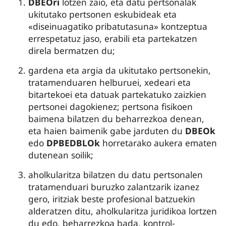
DBEOri
lotzen zaio, eta datu pertsonalak
ukitutako pertsonen eskubideak eta
«diseinuagatiko pribatutasuna» kontzeptua
errespetatuz jaso, erabili eta partekatzen
direla bermatzen du;
gardena eta argia da ukitutako pertsonekin,
tratamenduaren helburuei, xedeari eta
bitartekoei eta datuak partekatuko zaizkien
pertsonei dagokienez; pertsona fisikoen
baimena bilatzen du beharrezkoa denean,
eta haien baimenik gabe jarduten du
DBEOk
edo
DPBEDBLOk
horretarako aukera ematen
dutenean soilik;
aholkularitza bilatzen du datu pertsonalen
tratamenduari buruzko zalantzarik izanez
gero, iritziak beste profesional batzuekin
alderatzen ditu, aholkularitza juridikoa lortzen
du edo, beharrezkoa bada, kontrol-