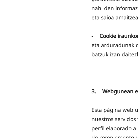
nahi den informazi
eta saioa amaitzea
-
Cookie iraunko
eta arduradunak de
batzuk izan daitez
3. Webgunean erab
Esta página web us
nuestros servicios
perfil elaborado a
de complemento de