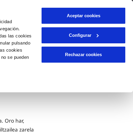
Aceptar cookies
icidad
avegación.
Configurar
das las cookies
anular pulsando
las cookies
Rechazar cookies
o no se pueden
. Oro har,
ltzailea zarela