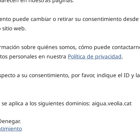
parecen en nuestras páginas.
nto puede cambiar o retirar su consentimiento desde 
 sitio web.
rmación sobre quiénes somos, cómo puede contactarn
tos personales en nuestra
Política de privacidad
.
specto a su consentimiento, por favor, indique el ID y l
se aplica a los siguientes dominios: aigua.veolia.cat
 Denegar.
timiento