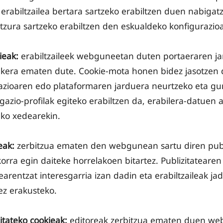
 erabiltzailea bertara sartzeko erabiltzen duen nabigat
tzura sartzeko erabiltzen den eskualdeko konfigurazioa
ieak:
erabiltzaileek webguneetan duten portaeraren ja
aukera ematen dute. Cookie-mota honen bidez jasotzen
zioaren edo plataformaren jarduera neurtzeko eta gu
igazio-profilak egiteko erabiltzen da, erabilera-datuen
ko xedearekin.
eak:
zerbitzua ematen den webgunean sartu diren publ
rra egin daiteke horrelakoen bitartez. Publizitatearen
learentzat interesgarria izan dadin eta erabiltzaileak ja
 ez erakusteko.
itateko cookieak:
editoreak zerbitzua ematen duen web