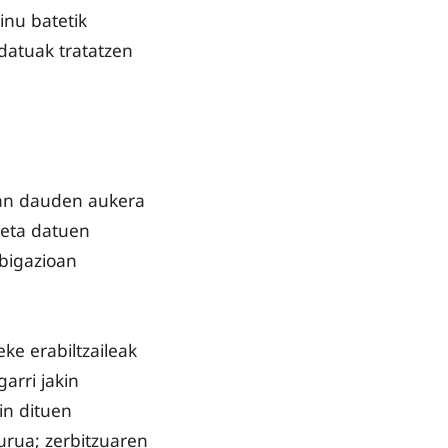
nu batetik
 datuak tratatzen
tan dauden aukera
 eta datuen
bigazioan
ke erabiltzaileak
arri jakin
in dituen
urua; zerbitzuaren