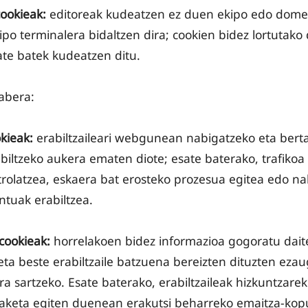
ookieak:
editoreak kudeatzen ez duen ekipo edo domei
kipo terminalera bidaltzen dira; cookien bidez lortutako
ate batek kudeatzen ditu.
abera:
kieak:
erabiltzaileari webgunean nabigatzeko eta ber
biltzeko aukera ematen diote; esate baterako, trafikoa
rolatzea, eskaera bat erosteko prozesua egitea edo na
tuak erabiltzea.
cookieak:
horrelakoen bidez informazioa gogoratu daite
eta beste erabiltzaile batzuena bereizten dituzten ezaug
ra sartzeko. Esate baterako, erabiltzaileak hizkuntzarek
ilaketa egiten duenean erakutsi beharreko emaitza-kop