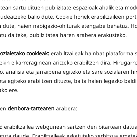
ean sartu dituen publizitate-espazioak ahalik eta mod
deatzeko balio dute. Cookie horiek erabiltzaileen por
n dute, haien nabigazio-ohiturak etengabe behatuz. Horr
atu daiteke, publizitatea haren arabera erakusteko.
ozialetako cookieak:
erabiltzaileak hainbat plataforma s
kin elkarreraginean aritzeko erabiltzen dira. Hirugarr
o, analisia eta jarraipena egiteko eta sare sozialaren hi
a egiteko erabiltzen dituzte, baita haien legezko bald
ako ere.
den
denbora-tartearen
arabera:
:
erabiltzailea webgunean sartzen den bitartean datua
tuta daude. Erabiltzaileak eskatutako zerbitzua ematek