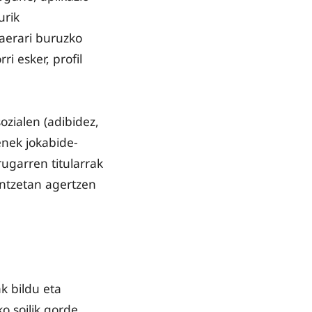
urik
taerari buruzko
i esker, profil
ozialen (adibidez,
enek jokabide-
rugarren titularrak
intzetan agertzen
k bildu eta
o soilik gorde