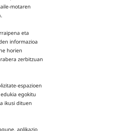
zaile-motaren
.
rraipena eta
 den informazioa
ne horien
 arabera zerbitzuan
izitate-espazioen
 edukia egokitu
da ikusi dituen
gune, aplikazio