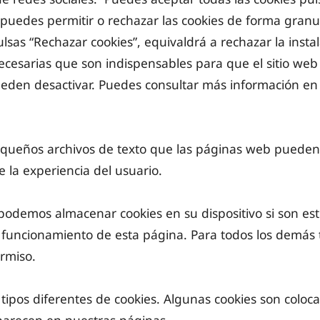
 puedes permitir o rechazar las cookies de forma gran
ulsas “Rechazar cookies”, equivaldrá a rechazar la insta
necesarias que son indispensables para que el sitio we
ueden desactivar. Puedes consultar más información e
equeños archivos de texto que las páginas web pueden 
e la experiencia del usuario.
podemos almacenar cookies en su dispositivo si son es
 funcionamiento de esta página. Para todos los demás 
rmiso.
a tipos diferentes de cookies. Algunas cookies son coloca