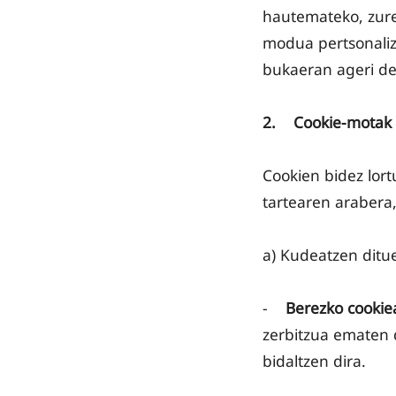
hautemateko, zure
modua pertsonaliz
bukaeran ageri de
2. Cookie-motak
Cookien bidez lor
tartearen arabera,
a) Kudeatzen ditu
-
Berezko cookie
zerbitzua ematen 
bidaltzen dira.