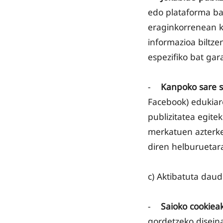
edo plataforma bat
eraginkorrenean ku
informazioa biltze
espezifiko bat gar
-
Kanpoko sare s
Facebook) edukiare
publizitatea egitek
merkatuen azterket
diren helburuetar
c) Aktibatuta dau
-
Saioko cookieak
gordetzeko diseina