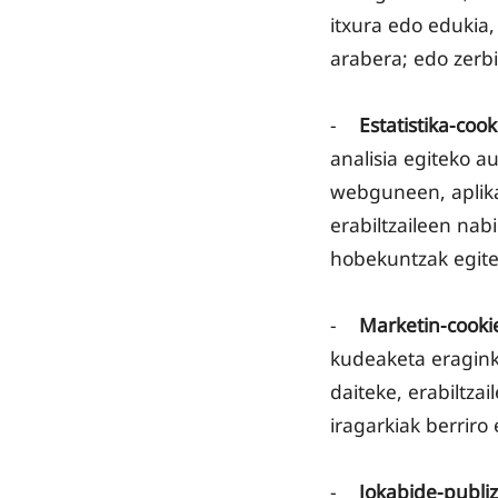
itxura edo edukia,
arabera; edo zerbi
-
Estatistika-cook
analisia egiteko 
webguneen, aplika
erabiltzaileen nab
hobekuntzak egite
-
Marketin-cooki
kudeaketa eraginko
daiteke, erabiltzai
iragarkiak berriro
-
Jokabide-publiz