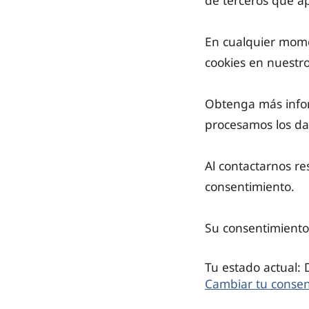
de terceros que a
En cualquier mome
cookies en nuestro
Obtenga más info
procesamos los da
Al contactarnos re
consentimiento.
Su consentimiento 
Tu estado actual:
Cambiar tu consen