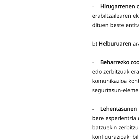
-
Hirugarrenen c
erabiltzailearen e
dituen beste entit
b)
Helburuaren
ar
-
Beharrezko coo
edo zerbitzuak era
komunikazioa kont
segurtasun-elemen
-
Lehentasunen 
bere esperientzia 
batzuekin zerbitzu
konfigurazioak; b