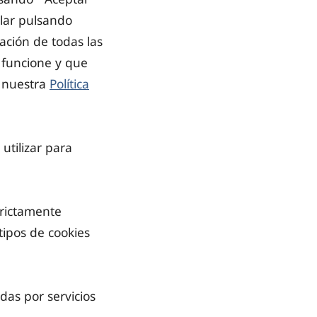
ular pulsando
lación de todas las
b funcione y que
n nuestra
Política
utilizar para
trictamente
tipos de cookies
das por servicios