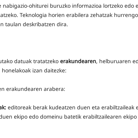
 nabigazio-ohiturei buruzko informazioa lortzeko edo 
atzeko. Teknologia horien erabilera zehatzak hurrengo
n taulan deskribatzen dira.
tutako datuak tratatzeko
erakundearen
, helburuaren e
 honelakoak izan daitezke:
en erakundearen arabera:
ak:
editoreak berak kudeatzen duen eta erabiltzaileak 
duen ekipo edo domeinu batetik erabiltzailearen ekipo