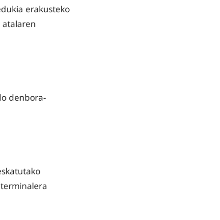
edukia erakusteko
 atalaren
do denbora-
eskatutako
 terminalera