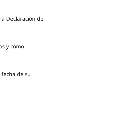
la Declaración de
os y cómo
a fecha de su