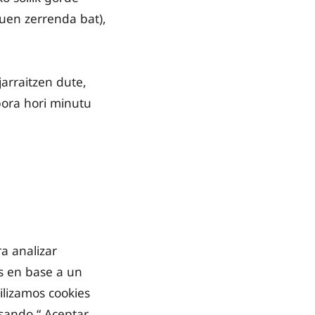
tuen zerrenda bat),
arraitzen dute,
bora hori minutu
a analizar
as en base a un
ilizamos cookies
sando “ Aceptar