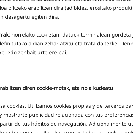
oa biltzeko erabiltzen dira (adibidez, erositako produk
n desagertu egiten dira.
rrak:
horrelako cookietan, datuek terminalean gordeta j
finitutako aldian zehar atzitu eta trata daitezke. Den
ke, edo zenbait urte ere bai.
iltzen diren cookie-motak, eta nola kudeatu
a cookies. Utilizamos cookies propias y de terceros par
 y mostrarte publicidad relacionada con tus preferenci
 partir de tus hábitos de navegación. Adicionalmente ut
 redes sociales. Puedes aceptar todas las cookies pul