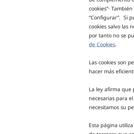
cookies”· También
“Configurar”. Si p
cookies salvo las 
por tanto no se p
de Cookies
.
Las cookies son p
hacer más eficient
La ley afirma que 
necesarias para el
necesitamos su pe
Esta página utiliz